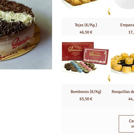
Tejas (€/Kg.)
Empana
Precio
Pre
46,50 €
17,
Bombones (€/Kg)
Rosquillas d
Precio
Pre
63,50 €
44,
Ca
m