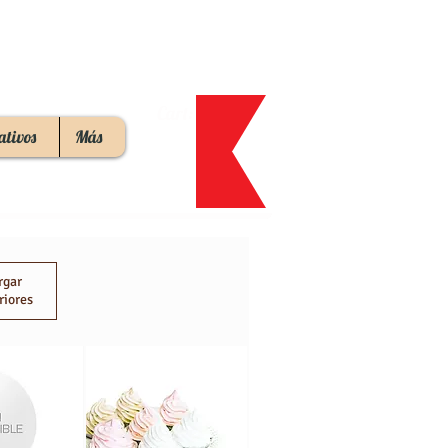
Cart:
ativos
Más
rgar
riores