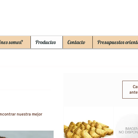
énes somos?
Productos
Contacto
Presupuestos orient
Ca
ante
encontrar nuestra mejor