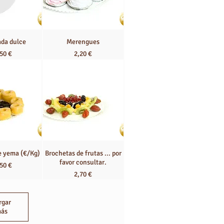
da dulce
Merengues
cio
Precio
50 €
2,20 €
e yema (€/Kg)
Brochetas de frutas ... por
favor consultar.
cio
50 €
Precio
2,70 €
rgar
ás