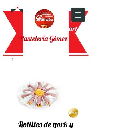
Cart:
Pastelería Gómez
Rollitos de york y