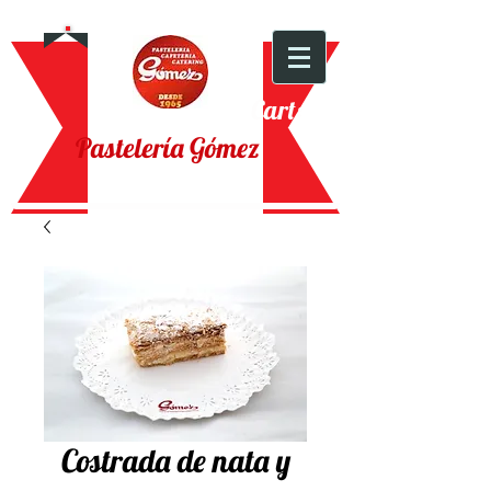
Cart:
Pastelería Gómez
Costrada de nata y