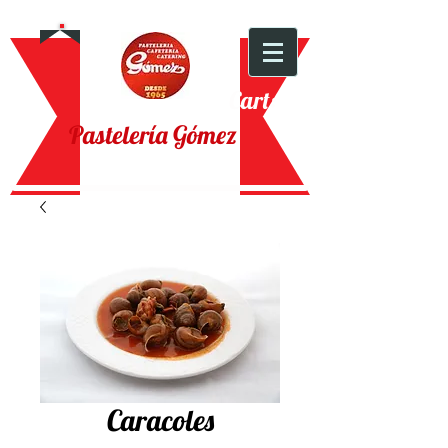
Cart:
Pastelería Gómez
Caracoles