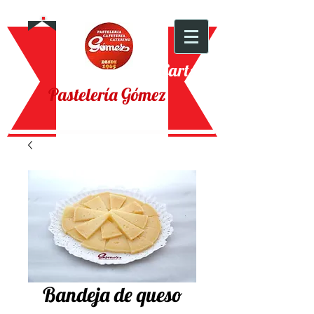
Cart:
Pastelería Gómez
Bandeja de queso